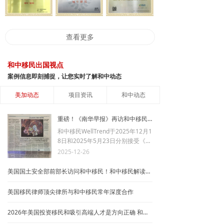
查看更多
和中移民出国视点
案例信息即刻捕捉，让您实时了解和中动态
美加动态
项目资讯
和中动态
重磅！《南华早报》再访和中移民分析金卡和美国EB-5投资移民
和中移民WellTrend于2025年12月1
8日和2025年5月23日分别接受《南
华早报》关于Trump Card的专访。
2025-12-26
《南华早报》是有重要影响力的沟
通华人与世界的英文大报。和中移
美国国土安全部前部长访问和中移民！和中移民解读美国EB5投资移民最新规则
民现任总经理景霁先生客观地向南
华早报记者反馈分析了特朗普金卡
美国移民律师顶尖律所与和中移民常年深度合作
在法律、排期、税收、程序、所含
亲属等方面存在的争议。再次展现
2026年美国投资移民和吸引高端人才是方向正确 和中移民专业解读
出和中的专业度。