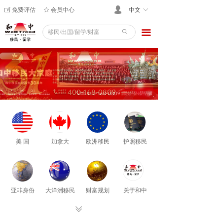
免费评估
会员中心
넙
ꂐ
ꄃ
中文
ꀅ
끀
ꄙ
美 国
加拿大
欧洲移民
护照移民
亚非身份
大洋洲移民
财富规划
关于和中
ꅂ