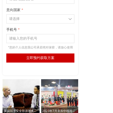
意向国家
*
ꄳ
手机号
*
*您的个人信息我公司承若绝对保密，请放心使用
立即预约获取方案
美国国土安全部原部长与和中移民总裁合影
2023年7月底和中移民总部开展盛大展会