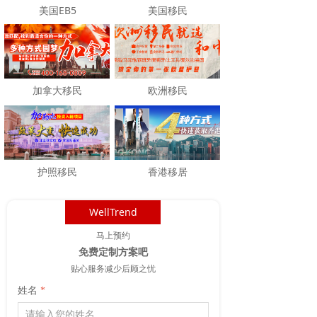
美国EB5
美国移民
加拿大移民
欧洲移民
护照移民
香港移居
WellTrend
马上预约
免费定制方案吧
贴心服务减少后顾之忧
姓名
*