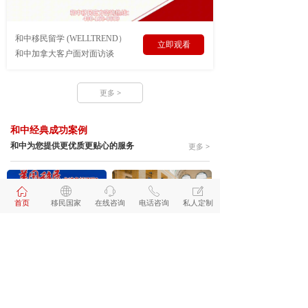
和中移民留学 (WELLTREND）
立即观看
和中加拿大客户面对面访谈
更多 >
和中经典成功案例
和中为您提供更优质更贴心的服务
更多 >
ꀇ
ꄓ
ꁱ
ꂅ
ꂐ
首页
移民国家
在线咨询
电话咨询
私人定制
21年一家三代缘系和中，谱
让孩子获得更好的教育，C
写移民圈儿的真实传奇
女士选择了美国