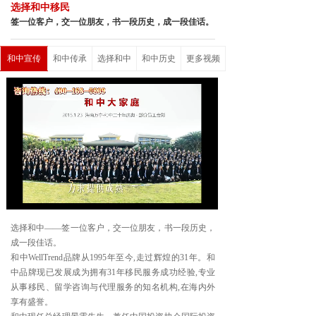
选择和中移民
签一位客户，交一位朋友，书一段历史，成一段佳话。
和中宣传
和中传承
选择和中
和中历史
更多视频
Loaded
:
Progress
:
Mute
0%
0%
选择和中——签一位客户，交一位朋友，书一段历史，
成一段佳话。
和中WellTrend品牌从1995年至今,走过辉煌的31年。和
中品牌现已发展成为拥有31年移民服务成功经验,专业
从事移民、留学咨询与代理服务的知名机构,在海内外
享有盛誉。