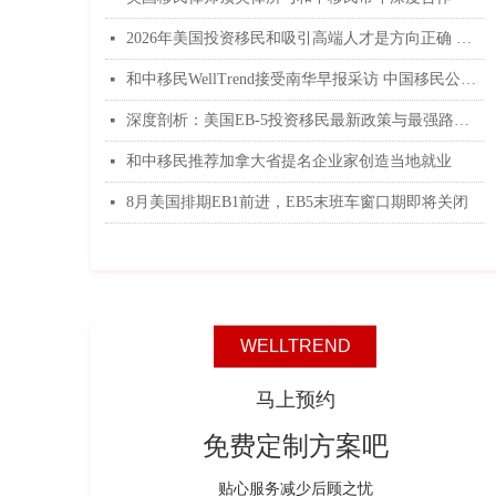
中的专业度。
2026年美国投资移民和吸引高端人才是方向正确 和中移民专业解读
넷
和中移民WellTrend接受南华早报采访 中国移民公司排名 和中移民WellTrend接受南华早报采访
넷
深度剖析：美国EB-5投资移民最新政策与最强路径解析，开启绿卡直通车
넷
和中移民推荐加拿大省提名企业家创造当地就业
넷
8月美国排期EB1前进，EB5末班车窗口期即将关闭
넷
WELLTREND
马上预约
免费定制方案吧
贴心服务减少后顾之忧