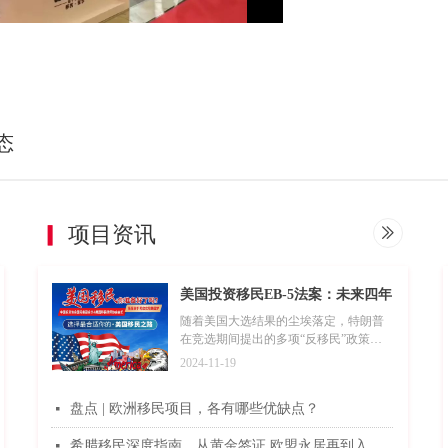
态
▎
项目资讯
ꅀ
美国投资移民EB-5法案：未来四年
的风云变幻与何去何从？
随着美国大选结果的尘埃落定，特朗普
在竞选期间提出的多项“反移民”政策主
张，诸如终止美国的出生公民权（落地
2024-11-19
生）政策、拒绝接纳意识形态差异者入
境以及实施大规模非法移民驱逐行动
盘点 | 欧洲移民项目，各有哪些优缺点？
넷
等，已备受关注。
希腊移民深度指南，从黄金签证 欧盟永居再到入籍一次性讲清
넷