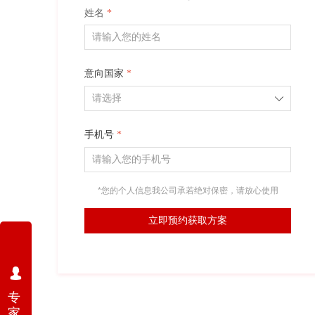
姓名
*
意向国家
*
ꄳ
手机号
*
*您的个人信息我公司承若绝对保密，请放心使用
立即预约获取方案
넙
专
家