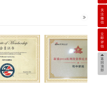
关
注
ꅀ
微
信
立
即
评
估
뀃
返
回
顶
部