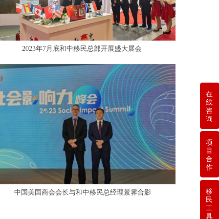
2023年7月底和中移民总部开展盛大展会
在
线
咨
询
项
目
合
作
移
中国美国商会会长与和中移民总经理景霁合影
民
工
具