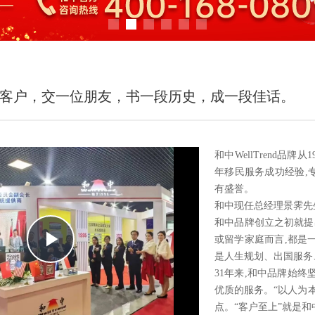
客户，交一位朋友，书一段历史，成一段佳话。
和中WellTrend品
年移民服务成功经验,
有盛誉。
和中现任总经理景霁先
和中品牌创立之初就提
Play
或留学家庭而言,都是
是人生规划、出国服务、
31年来,和中品牌始终
Video
优质的服务。“以人为
点。“客户至上”就是和