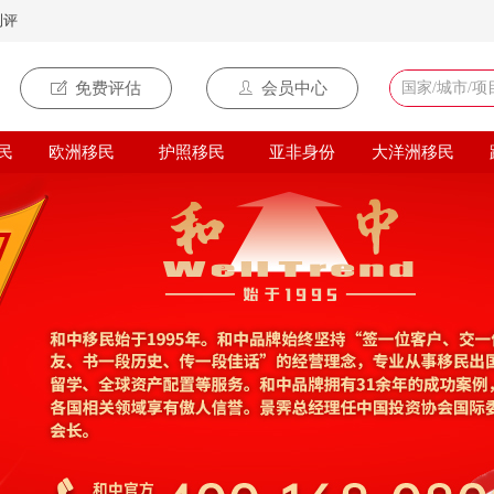
测评
ꂐ
免费评估
ꄑ
会员中心
民
欧洲移民
护照移民
亚非身份
大洋洲移民