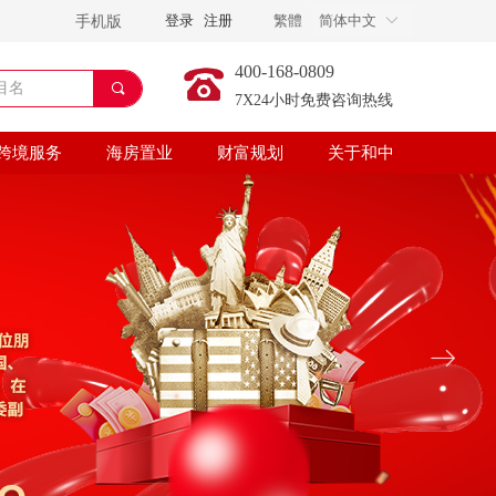
登录
注册
繁體
文
简体中文
En
手机版
ꀅ
400-168-0809
끠
7X24小时免费咨询热线
跨境服务
海房置业
财富规划
关于和中
ꁹ