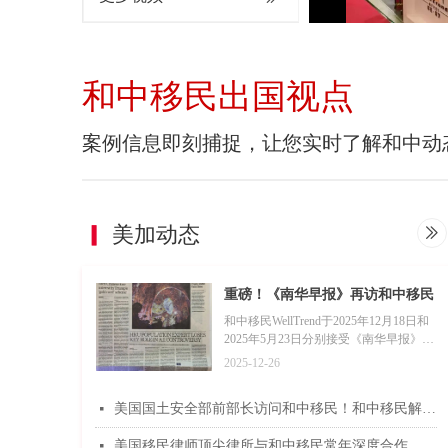
和中移民出国视点
案例信息即刻捕捉，让您实时了解和中动
▎
美加动态
ꅀ
重磅！《南华早报》再访和中移民
分析金卡和美国EB-5投资移民
和中移民WellTrend于2025年12月18日和
2025年5月23日分别接受《南华早报》关
于Trump Card的专访。《南华早报》是
2025-12-26
有重要影响力的沟通华人与世界的英文
大报。和中移民现任总经理景霁先生客
美国国土安全部前部长访问和中移民！和中移民解读美国EB5投资移民最新规则
넷
观地向南华早报记者反馈分析了特朗普
金卡在法律、排期、税收、程序、所含
美国移民律师顶尖律所与和中移民常年深度合作
넷
亲属等方面存在的争议。再次展现出和