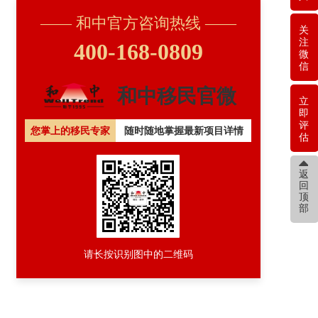
—— 和中官方咨询热线
——
关
注
400-168-0809
微
信
和中移民官微
立
即
评
您掌上的移民专家
随时随地掌握最新项目详情
估
뀃
返
回
顶
部
请长按识别图中的二维码