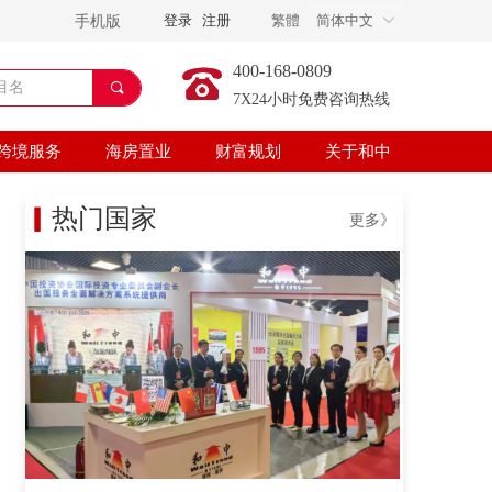
登录
注册
繁體
文
简体中文
En
手机版
ꀅ
400-168-0809
끠
7X24小时免费咨询热线
跨境服务
海房置业
财富规划
关于和中
▎
热门国家
更多》