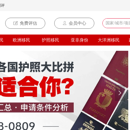
测评
ꂐ
免费评估
ꄑ
会员中心
民
欧洲移民
护照移民
亚非身份
大洋洲移民
넲