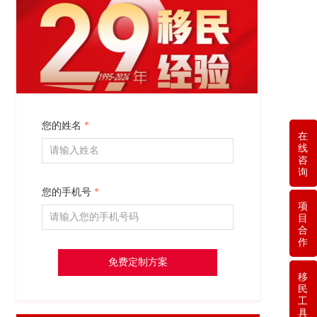
您的姓名
*
在
线
咨
询
您的手机号
*
项
目
合
作
免费定制方案
移
民
工
具